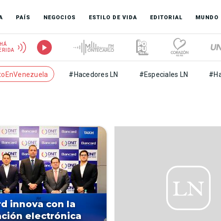
A
PAÍS
NEGOCIOS
ESTILO DE VIDA
EDITORIAL
MUNDO
HÁ
ERIDA
toEnVenezuela
#Hacedores LN
#Especiales LN
#Ha
d innova con la
ación electrónica