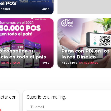
el POS
485D
GOCIOS
o consolida su
Paga con PIX en los
cia en todo el país
la red Dinelco
PATROCINADO
596D
PATROCINADO
NEGOCIOS
actar con
Suscribite al mailing.