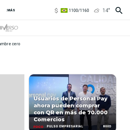
5900
/
5960
14
°
1100
/
1160
:MÁS
3,8
/
4
6850
/
7200
5900
/
5960
mbre cero
Usuarios de Personal Pay
ahora pueden comprar
con QR en más de 70.000
Comercios
800D
PULSO EMPRESARIAL