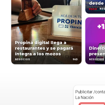
desde 
NE
Propina digital llega a
restaurantes y se pagará
Dinelc
íntegra a los mozos
presen
96D
NEGOCIOS
NEGOCIOS
Publicitar /cont
La Nación