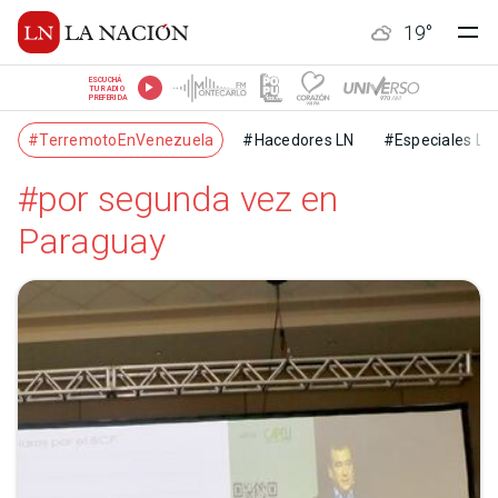
19
°
ESCUCHÁ
TU RADIO
PREFERIDA
#TerremotoEnVenezuela
#Hacedores LN
#Especiales LN
#por segunda vez en
Paraguay