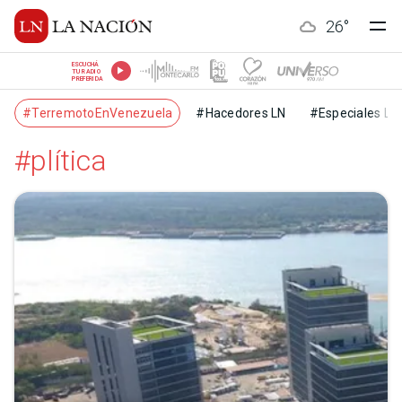
26
°
ESCUCHÁ
TU RADIO
PREFERIDA
#TerremotoEnVenezuela
#Hacedores LN
#Especiales LN
#plítica