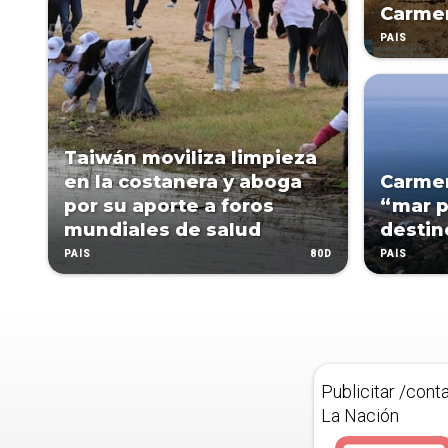
Carmen
PAÍS
Taiwán moviliza limpieza
en la costanera y aboga
Carmen
por su aporte a foros
“mar 
mundiales de salud
destin
80D
PAÍS
PAÍS
Publicitar /cont
La Nación