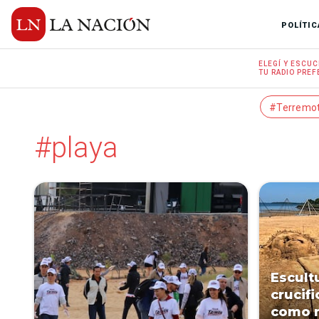
POLÍTIC
ELEGÍ Y
ESCUC
TU RADIO
PREF
#Terremo
#playa
Escult
crucif
como n