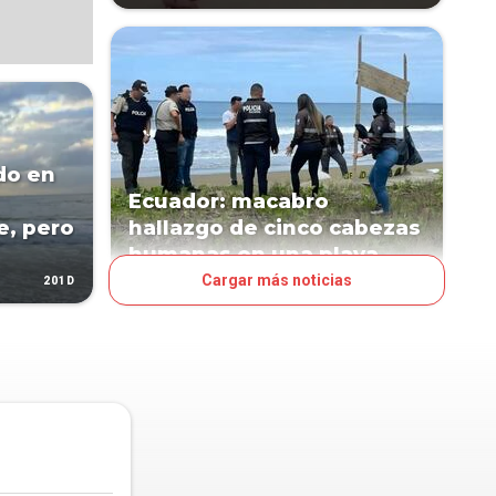
do en
Ecuador: macabro
e, pero
hallazgo de cinco cabezas
humanas en una playa
Cargar más noticias
201D
205D
MUNDO