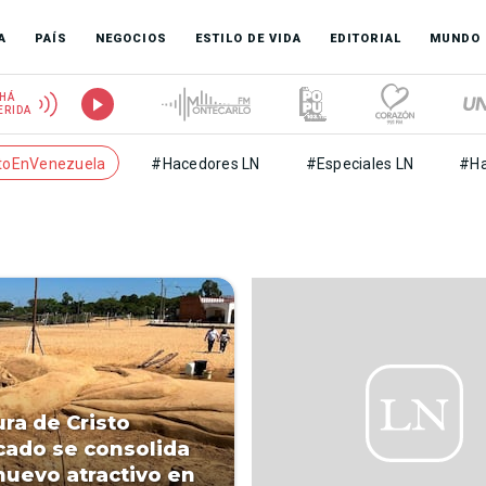
A
PAÍS
NEGOCIOS
ESTILO DE VIDA
EDITORIAL
MUNDO
HÁ
ERIDA
toEnVenezuela
#Hacedores LN
#Especiales LN
#Ha
ura de Cristo
icado se consolida
uevo atractivo en