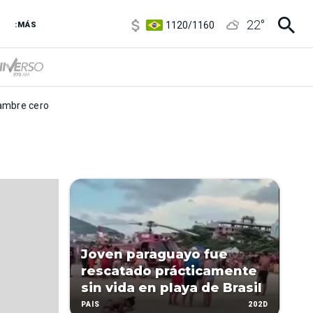
5920
/
5970
22
°
1120
/
1160
:MÁS
3,6
/
3,9
6850
/
7200
5920
/
5970
mbre cero
Joven paraguayo fue
rescatado prácticamente
sin vida en playa de Brasil
202D
PAÍS