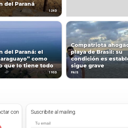
 del Paraná
124D
Compatriota ahoga
 del Paraná: el
playa de Brasil: su
paraguayo” como
condición es establ
o que lo tiene todo
sigue grave
195D
PAÍS
actar con
Suscribite al mailing.