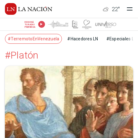
22
°
ESCUCHÁ
TU RADIO
PREFERIDA
#TerremotoEnVenezuela
#Hacedores LN
#Especiales LN
#Platón