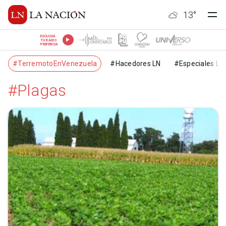
13
°
ESCUCHÁ
TU RADIO
PREFERIDA
#TerremotoEnVenezuela
#Hacedores LN
#Especiales LN
#Plagas