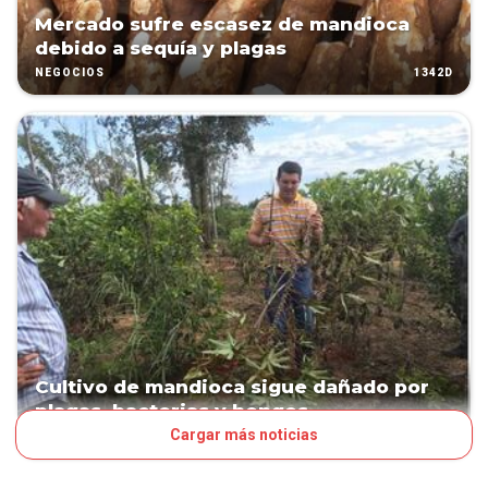
Mercado sufre escasez de mandioca
debido a sequía y plagas
1342D
NEGOCIOS
Cultivo de mandioca sigue dañado por
plagas, bacterias y hongos
Cargar más noticias
1344D
NEGOCIOS