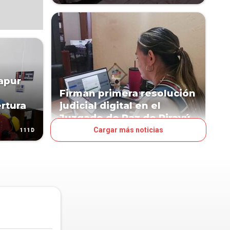
apur
Firman primera resolución
rtura
judicial digital en el
Juzgado de Paz de Pirayú
Cargar más noticias
111D
164D
JUDICIALES