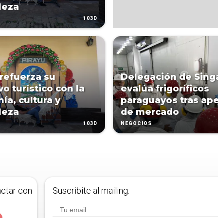
leza
103D
 refuerza su
Delegación de Sing
vo turístico con la
evalúa frigoríficos
ía, cultura y
paraguayos tras ape
leza
de mercado
103D
NEGOCIOS
actar con
Suscribite al mailing.