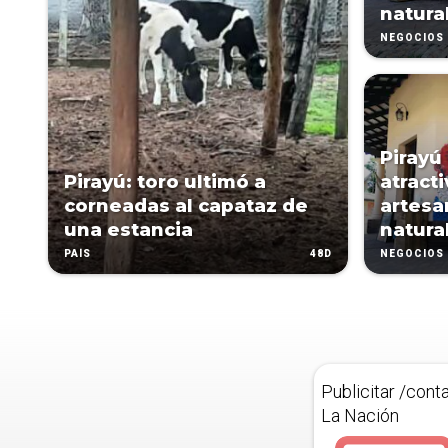
natura
NEGOCIOS
Pirayú
Pirayú: toro ultimó a
atracti
corneadas al capataz de
artesan
una estancia
natura
48D
PAÍS
NEGOCIOS
Publicitar /cont
La Nación