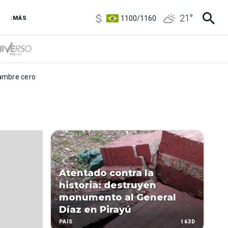
5900
/
5960
21
°
1100
/
1160
:MÁS
3,8
/
4
6850
/
7200
5900
/
5960
mbre cero
Atentado contra la
historia: destruyen
monumento al General
Díaz en Pirayú
163D
PAÍS