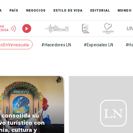
A
PAÍS
NEGOCIOS
ESTILO DE VIDA
EDITORIAL
MUNDO
HÁ
ERIDA
toEnVenezuela
#Hacedores LN
#Especiales LN
#Ha
: consolida su
vo turístico con
ía, cultura y