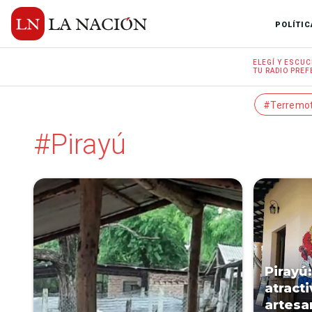
POLÍTIC
ELEGÍ Y
ESCUC
TU RADIO
PREF
#Terremo
#Pirayú
Pirayú
atracti
artesan