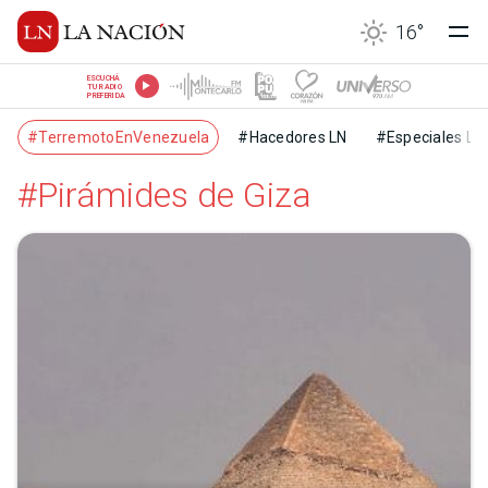
16
°
ESCUCHÁ
TU RADIO
PREFERIDA
#TerremotoEnVenezuela
#Hacedores LN
#Especiales LN
#Pirámides de Giza