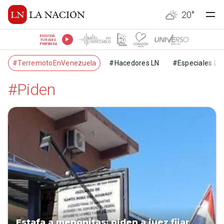
20
°
ESCUCHÁ
TU RADIO
PREFERIDA
#TerremotoEnVenezuela
#Hacedores LN
#Especiales LN
#Piden
Estafa a menonitas: piden a juez fijar