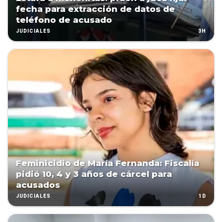
fecha para extracción de datos de
teléfono de acusado
3H
JUDICIALES
Feminicidio de María Fernanda: Fiscalía
pidió 10, 4 y 3 años de cárcel para
acusados
1D
JUDICIALES