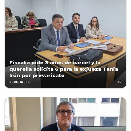
Fiscalía pide 3 años de cárcel y la
querella solicita 6 para la exjueza Tania
Irún por prevaricato
2D
JUDICIALES