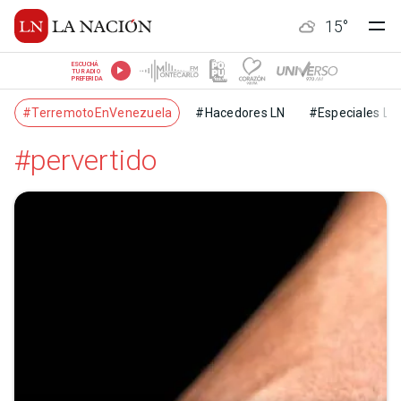
15
°
ESCUCHÁ
TU RADIO
PREFERIDA
#TerremotoEnVenezuela
#Hacedores LN
#Especiales LN
#pervertido