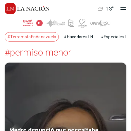
13
°
ESCUCHÁ
TU RADIO
PREFERIDA
#TerremotoEnVenezuela
#Hacedores LN
#Especiales LN
#permiso menor
Madre denunció que necesitaba