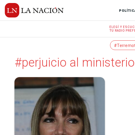
POLÍTIC
ELEGÍ Y
ESCUC
TU RADIO
PREF
#Terremo
#perjuicio al ministerio