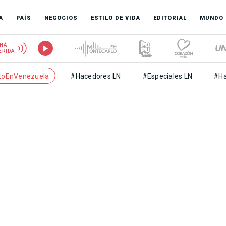
A
PAÍS
NEGOCIOS
ESTILO DE VIDA
EDITORIAL
MUNDO
HÁ
ERIDA
toEnVenezuela
#Hacedores LN
#Especiales LN
#Ha