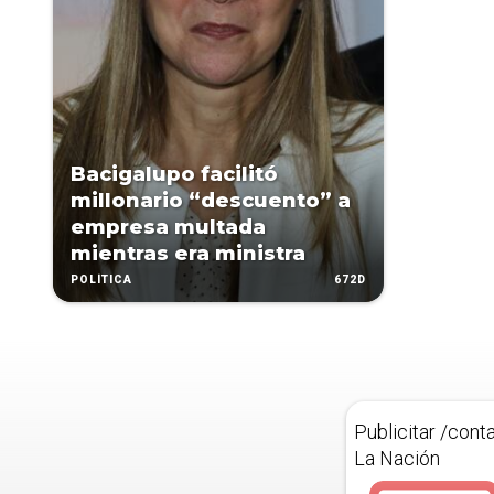
Bacigalupo facilitó
millonario “descuento” a
empresa multada
mientras era ministra
672D
POLÍTICA
Publicitar /cont
La Nación