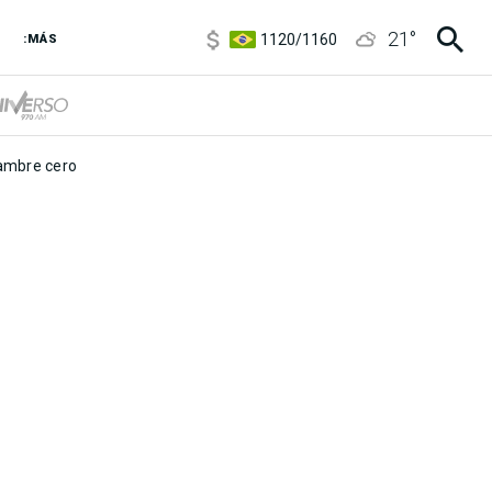
5920
/
5970
21
°
1120
/
1160
:MÁS
3,6
/
3,9
6850
/
7200
5920
/
5970
mbre cero