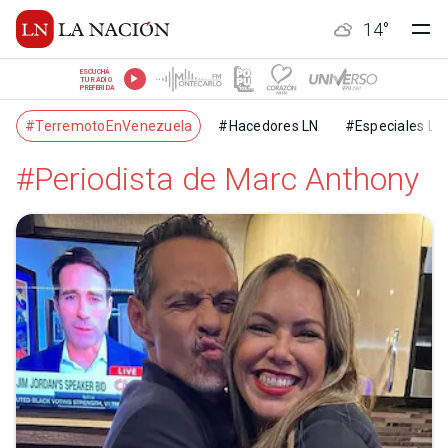
14
°
ESCUCHÁ
TU RADIO
PREFERIDA
#TerremotoEnVenezuela
#Hacedores LN
#Especiales LN
#Periodista de Marc Anthony