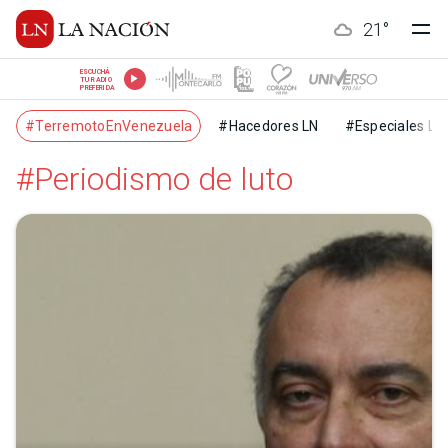
21
°
ESCUCHÁ
TU RADIO
PREFERIDA
#TerremotoEnVenezuela
#Hacedores LN
#Especiales LN
#Periodismo de luto