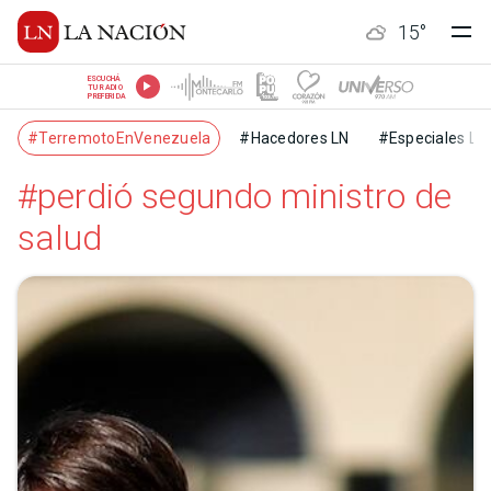
15
°
ESCUCHÁ
TU RADIO
PREFERIDA
#TerremotoEnVenezuela
#Hacedores LN
#Especiales LN
#perdió segundo ministro de
salud