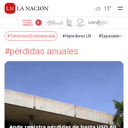
15
°
ESCUCHÁ
TU RADIO
PREFERIDA
#TerremotoEnVenezuela
#Hacedores LN
#Especiales LN
#pérdidas anuales
Ande registra pérdidas de hasta USD 80