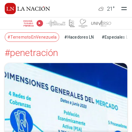
21
°
ESCUCHÁ
TU RADIO
PREFERIDA
#TerremotoEnVenezuela
#Hacedores LN
#Especiales LN
#penetración