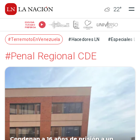
22
°
ESCUCHÁ
TU RADIO
PREFERIDA
#TerremotoEnVenezuela
#Hacedores LN
#Especiales LN
#Penal Regional CDE
Condenan a 16 años de prisión a un