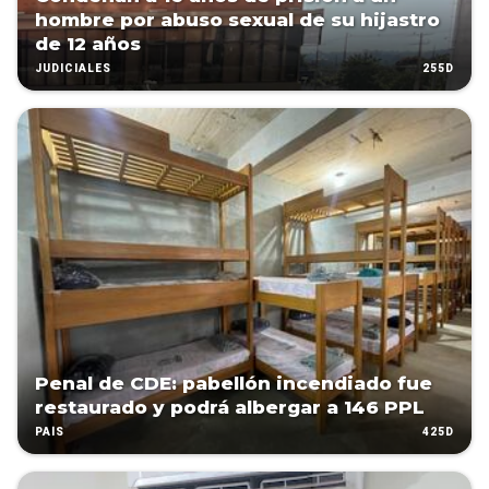
hombre por abuso sexual de su hijastro
de 12 años
255D
JUDICIALES
Penal de CDE: pabellón incendiado fue
restaurado y podrá albergar a 146 PPL
425D
PAÍS