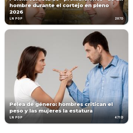
hombre durante el cortejo en pleno
2026
207D
LN POP
Pelea de género: hombres critican el
peso y las mujeres la estatura
471D
LN POP