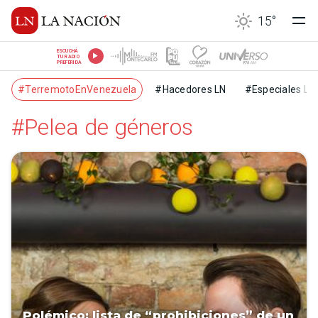
15
°
ESCUCHÁ
TU RADIO
PREFERIDA
#TerremotoEnVenezuela
#Hacedores LN
#Especiales LN
#Pelea de géneros
Polémico: lista de “prohibiciones” de un