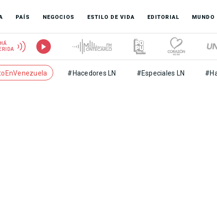
A
PAÍS
NEGOCIOS
ESTILO DE VIDA
EDITORIAL
MUNDO
HÁ
ERIDA
toEnVenezuela
#Hacedores LN
#Especiales LN
#Ha