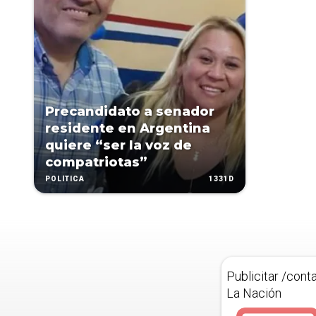
Precandidato a senador
residente en Argentina
quiere “ser la voz de
compatriotas”
1331D
POLÍTICA
Publicitar /cont
La Nación