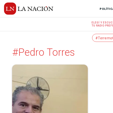
POLÍTIC
ELEGÍ Y
ESCUC
TU RADIO
PREF
#Terremo
#Pedro Torres