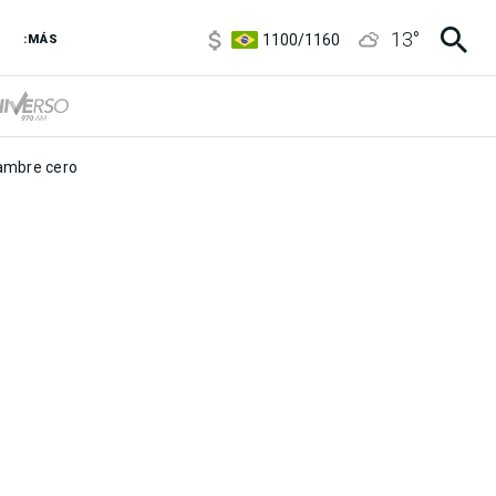
5900
/
5960
13
°
1100
/
1160
:MÁS
3,8
/
4
6850
/
7200
5900
/
5960
mbre cero