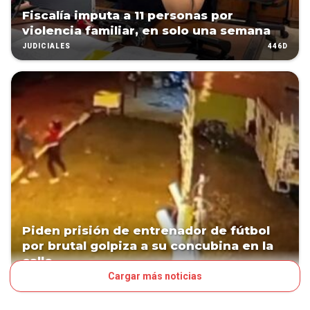
Fiscalía imputa a 11 personas por
violencia familiar, en solo una semana
446D
JUDICIALES
Piden prisión de entrenador de fútbol
por brutal golpiza a su concubina en la
calle
Cargar más noticias
490D
PAÍS