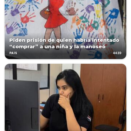
Piden prisión de quien habría intentado
“comprar” a una niña y la manoseó
442D
PAÍS