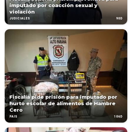
imputado por coacción sexual y
violación
90D
JUDICIALES
Fiscalía pide prisión para imputado por
hurto escolar de alimentos de Hambre
Cero
106D
PAÍS