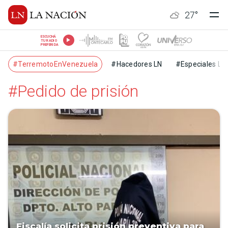
27
°
ESCUCHÁ
TU RADIO
PREFERIDA
#TerremotoEnVenezuela
#Hacedores LN
#Especiales LN
#Pedido de prisión
Fiscalía solicita prisión preventiva para