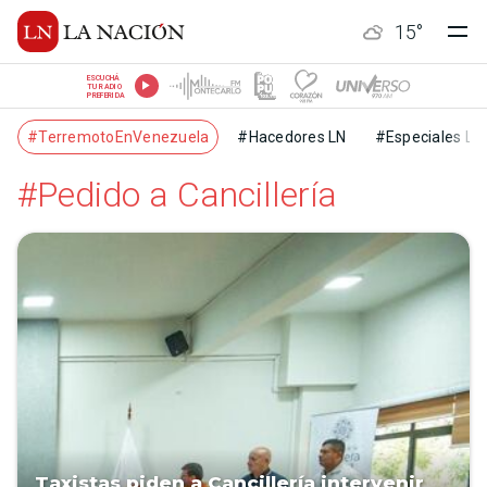
15
°
ESCUCHÁ
TU RADIO
PREFERIDA
#TerremotoEnVenezuela
#Hacedores LN
#Especiales LN
#Pedido a Cancillería
Taxistas piden a Cancillería intervenir