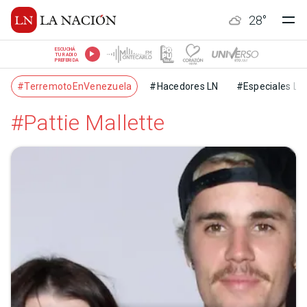
28
°
ESCUCHÁ
TU RADIO
PREFERIDA
#TerremotoEnVenezuela
#Hacedores LN
#Especiales LN
#Pattie Mallette