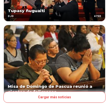
Tupasy ñuguaiti
475D
OJO
Misa de Domingo de Pascua reunió a
cientos de feligreses
Cargar más noticias
475D
PAÍS