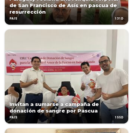
de San Francisco de Asís en pascua de
resurrección
131D
PAÍS
Invitan a sumarse a campaña de
donación de sangre por Pascua
155D
PAÍS