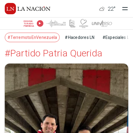
22
°
ESCUCHÁ
TU RADIO
PREFERIDA
#TerremotoEnVenezuela
#Hacedores LN
#Especiales LN
#Partido Patria Querida