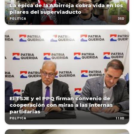
La épica de la Albirroja cobra vida en los
pilares del superviaducto
35D
POLÍTICA
El TSJE y el PPQ firman convenio de
cooperación con miras a las internas
partidarias
110D
POLÍTICA