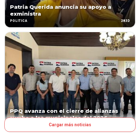
Patria Querida anuncia su apoyo a
exministra
283D
POLÍTICA
PPQ avanza con el cierre de alianzas
rumbo a las municipales del 2026
Cargar más noticias
286D
POLÍTICA