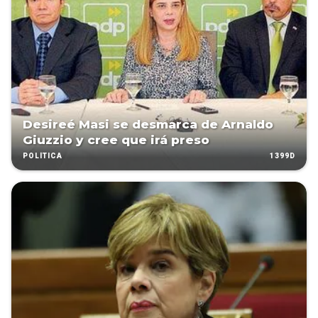
Desireé Masi se desmarca de Arnaldo
Giuzzio y cree que irá preso
1399D
POLÍTICA