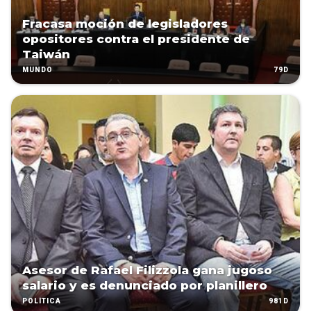
Fracasa moción de legisladores
opositores contra el presidente de
Taiwán
79D
MUNDO
Asesor de Rafael Filizzola gana jugoso
salario y es denunciado por planillero
981D
POLÍTICA