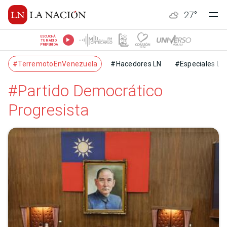
27
°
ESCUCHÁ
TU RADIO
PREFERIDA
#TerremotoEnVenezuela
#Hacedores LN
#Especiales LN
#Partido Democrático
Progresista