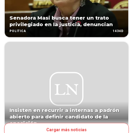
Senadora Masi busca tener un trato
privilegiado en la justicia, denuncian
1434D
POLÍTICA
Insisten en recurrir a internas a padrón
abierto para definir candidato de la
oposición
Cargar más noticias
1590D
POLÍTICA