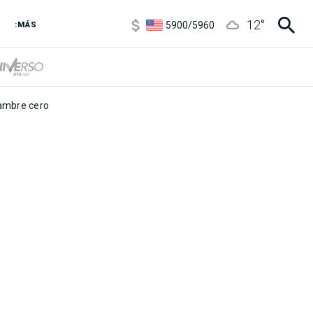
6850
/
7200
12
°
5900
/
5960
:MÁS
1100
/
1160
3,8
/
4
6850
/
7200
5900
/
5960
mbre cero