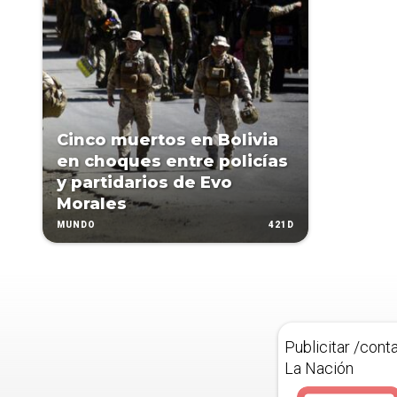
Cinco muertos en Bolivia
en choques entre policías
y partidarios de Evo
Morales
421D
MUNDO
Publicitar /cont
La Nación