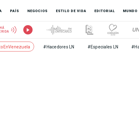
A
PAÍS
NEGOCIOS
ESTILO DE VIDA
EDITORIAL
MUNDO
HÁ
ERIDA
toEnVenezuela
#Hacedores LN
#Especiales LN
#Ha