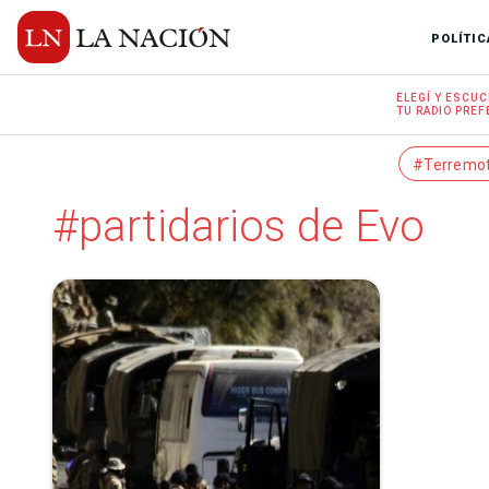
POLÍTIC
ELEGÍ Y
ESCUC
TU RADIO
PREF
#Terremo
#partidarios de Evo