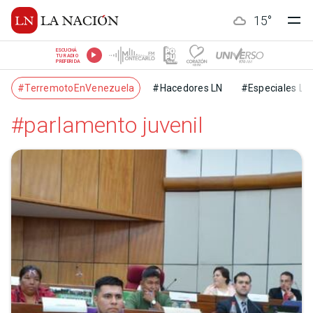
15
°
ESCUCHÁ
TU RADIO
PREFERIDA
#TerremotoEnVenezuela
#Hacedores LN
#Especiales LN
#parlamento juvenil