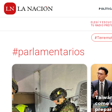
POLÍTIC
ELEGÍ Y
ESCUC
TU RADIO
PREF
#Terremo
#parlamentarios
Taiwán
como s
prepar