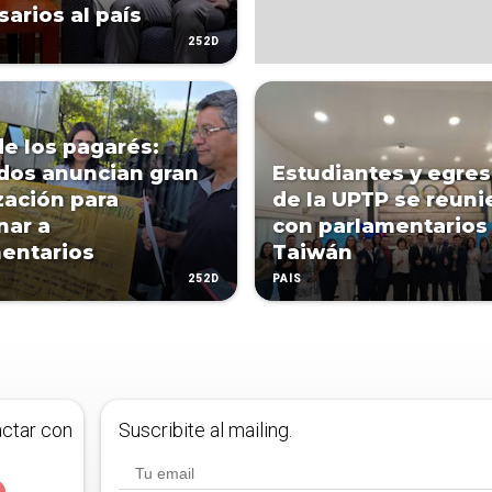
arios al país
252D
de los pagarés:
dos anuncian gran
Estudiantes y egre
zación para
de la UPTP se reuni
nar a
con parlamentarios
entarios
Taiwán
252D
PAÍS
actar con
Suscribite al mailing.