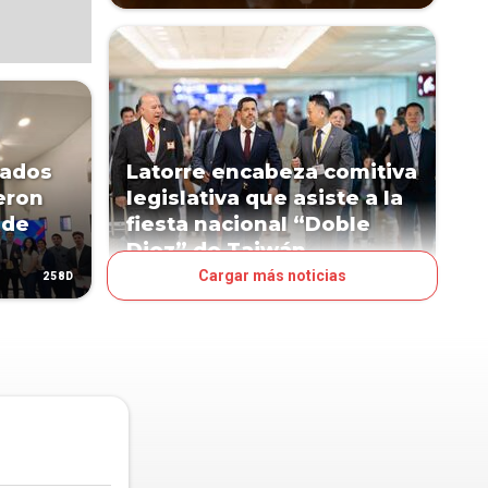
sados
Latorre encabeza comitiva
eron
legislativa que asiste a la
 de
fiesta nacional “Doble
Diez” de Taiwán
Cargar más noticias
258D
303D
POLÍTICA