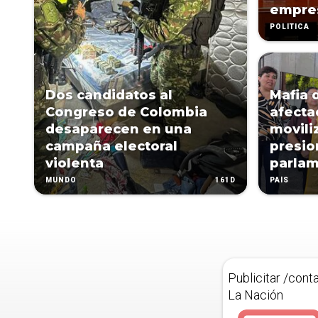
empres
POLÍTICA
Dos candidatos al
Mafia 
Congreso de Colombia
afecta
desaparecen en una
movili
campaña electoral
presio
violenta
parlam
161D
MUNDO
PAÍS
Publicitar /cont
La Nación