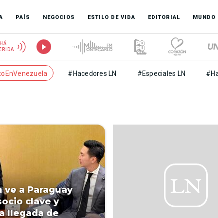
A
PAÍS
NEGOCIOS
ESTILO DE VIDA
EDITORIAL
MUNDO
HÁ
ERIDA
toEnVenezuela
#Hacedores LN
#Especiales LN
#Ha
 ve a Paraguay
ocio clave y
a llegada de