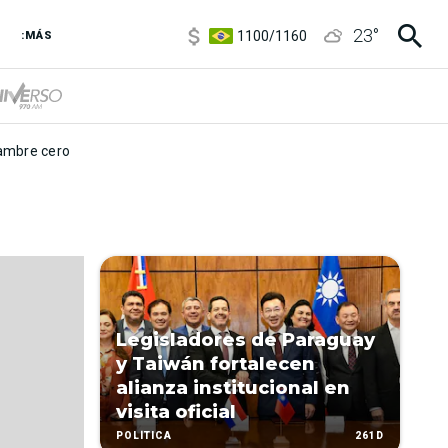
5900
/
5960
23
°
1100
/
1160
:MÁS
3,8
/
4
6850
/
7200
5900
/
5960
mbre cero
Legisladores de Paraguay
y Taiwán fortalecen
alianza institucional en
visita oficial
261D
POLÍTICA