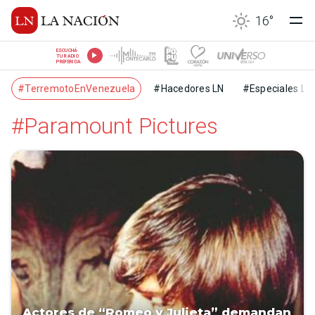
16
°
ESCUCHÁ
TU RADIO
PREFERIDA
#TerremotoEnVenezuela
#Hacedores LN
#Especiales LN
#Paramount Pictures
Actores de “Romeo y Julieta” demandan