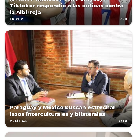
Tiktoker respondió a las críticas contra
la Albirroja
37D
LN POP
Paraguay y México buscan estrechar
lazos interculturales y bilaterales
786D
POLÍTICA