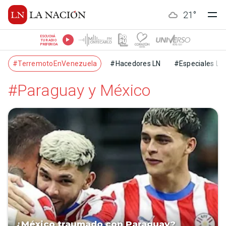
21
°
ESCUCHÁ
TU RADIO
PREFERIDA
#TerremotoEnVenezuela
#Hacedores LN
#Especiales LN
#Paraguay y México
¿México traumado con Paraguay?