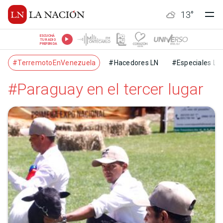
13
°
ESCUCHÁ
TU RADIO
PREFERIDA
#TerremotoEnVenezuela
#Hacedores LN
#Especiales LN
#Paraguay en el tercer lugar