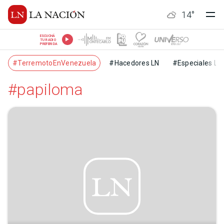
14
°
ESCUCHÁ
TU RADIO
PREFERIDA
#TerremotoEnVenezuela
#Hacedores LN
#Especiales LN
#papiloma