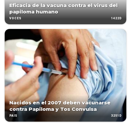
Eficacia de la vacuna contra el virus del
papiloma humano
1422D
VOCES
Nacidos en el 2007 deben vacunarse
contra Papiloma y Tos Convulsa
3251D
PAÍS