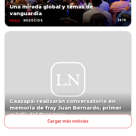
Una mirada global y temas de
vanguardia
347D
NEGOCIOS
Caazapá: realizarán conversatorio en
memoria de fray Juan Bernardo, primer
mártir del Paraguay
Cargar más noticias
434D
PAÍS