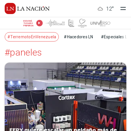
12
°
ESCUCHÁ
TU RADIO
PREFERIDA
#TerremotoEnVenezuela
#Hacedores LN
#Especiales LN
#paneles
FEPY quiere escalar un peldaño más de