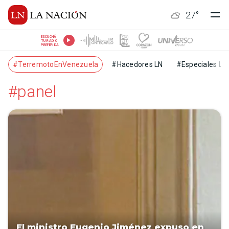
27
°
ESCUCHÁ
TU RADIO
PREFERIDA
#TerremotoEnVenezuela
#Hacedores LN
#Especiales LN
#panel
El ministro Eugenio Jiménez expuso en