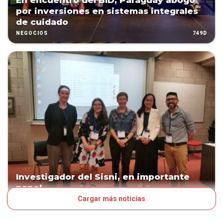
En encuentro del BID, Paraguay abogó
por inversiones en sistemas integrales
de cuidado
749D
NEGOCIOS
Investigador del Sisni, en importante
panel
Cargar más noticias
753D
PAÍS