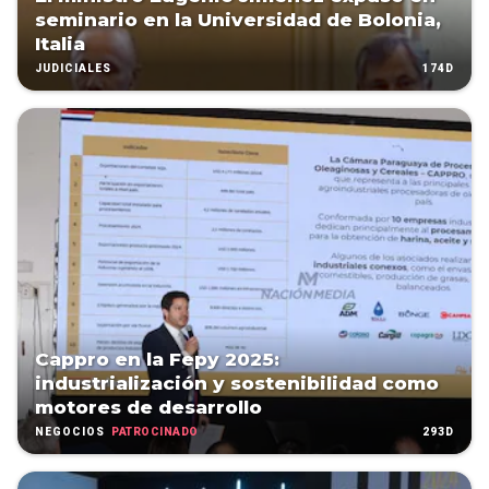
seminario en la Universidad de Bolonia,
Italia
174D
JUDICIALES
Cappro en la Fepy 2025:
industrialización y sostenibilidad como
motores de desarrollo
PATROCINADO
293D
NEGOCIOS