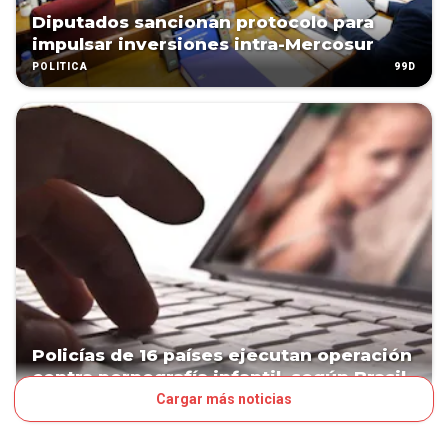
Diputados sancionan protocolo para
impulsar inversiones intra-Mercosur
99D
POLÍTICA
Policías de 16 países ejecutan operación
contra pornografía infantil, según Brasil
Cargar más noticias
99D
MUNDO