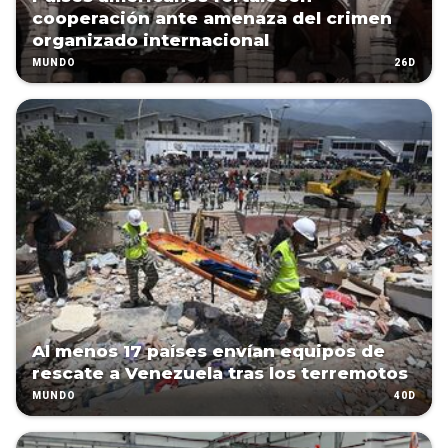
cooperación ante amenaza del crimen
organizado internacional
26D
MUNDO
Al menos 17 países envían equipos de
rescate a Venezuela tras los terremotos
40D
MUNDO