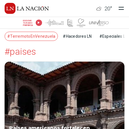
20
°
ESCUCHÁ
TU RADIO
PREFERIDA
#TerremotoEnVenezuela
#Hacedores LN
#Especiales LN
#paises
Países americanos fortalecen