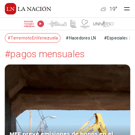
19
°
ESCUCHÁ
TU RADIO
PREFERIDA
#TerremotoEnVenezuela
#Hacedores LN
#Especiales LN
#pagos mensuales
MEF prevé emisiones de bonos en el