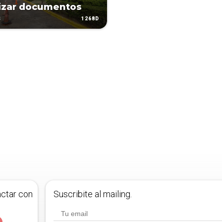
lizar documentos
1268D
S
actar con
Suscribite al mailing.