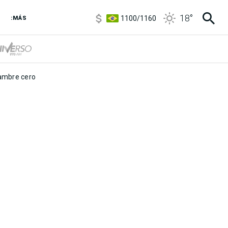
5900
/
5960
18
°
1100
/
1160
:MÁS
3,8
/
4
6850
/
7200
5900
/
5960
mbre cero