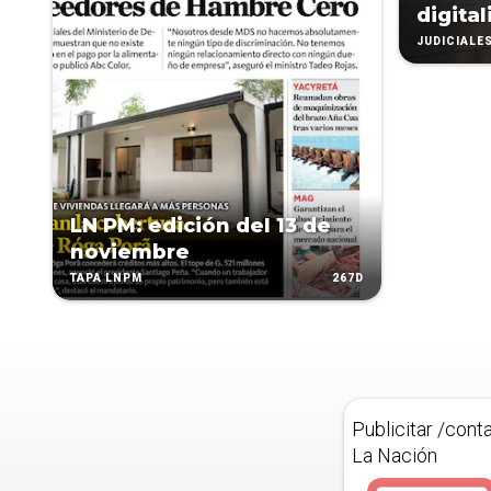
digita
JUDICIALE
LN PM: edición del 13 de
noviembre
267D
TAPA LNPM
Publicitar /cont
La Nación