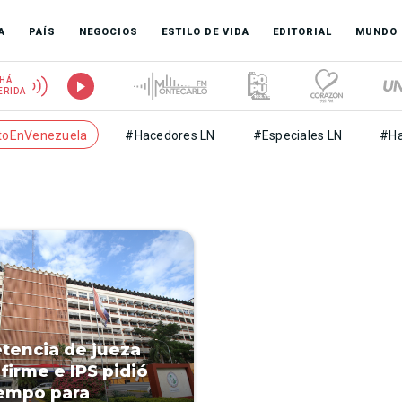
A
PAÍS
NEGOCIOS
ESTILO DE VIDA
EDITORIAL
MUNDO
HÁ
ERIDA
toEnVenezuela
#Hacedores LN
#Especiales LN
#Ha
encia de jueza
firme e IPS pidió
empo para