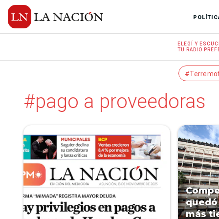
POLÍTIC
ELEGÍ Y
ESCUC
TU RADIO
PREF
#Terremo
#pago a proveedoras
Compet
quedó 
más ti