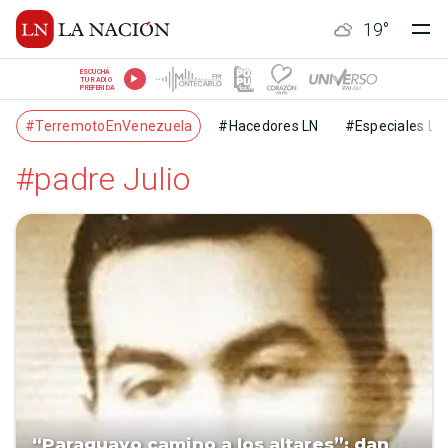
19
°
ESCUCHÁ
TU RADIO
PREFERIDA
#TerremotoEnVenezuela
#Hacedores LN
#Especiales LN
#padre Julio
“Paraguayo camino a los altares”: dan