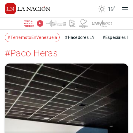
19
°
ESCUCHÁ
TU RADIO
PREFERIDA
#TerremotoEnVenezuela
#Hacedores LN
#Especiales LN
#Paco Heras