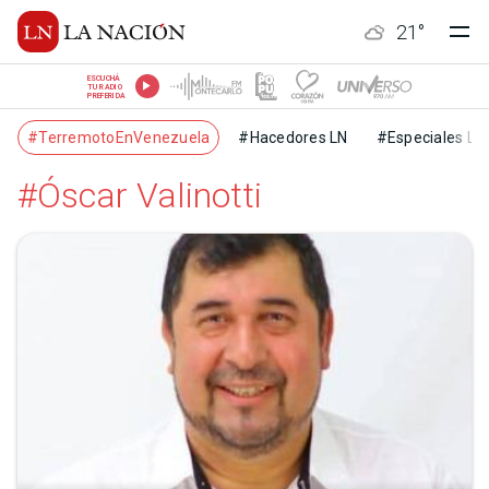
21
°
ESCUCHÁ
TU RADIO
PREFERIDA
#TerremotoEnVenezuela
#Hacedores LN
#Especiales LN
#Óscar Valinotti