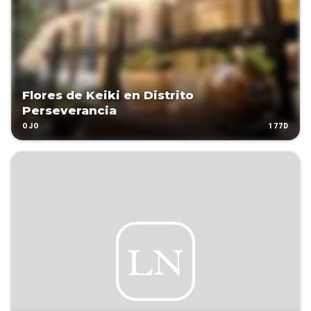
Flores de Keiki en Distrito
Perseverancia
177D
OJO