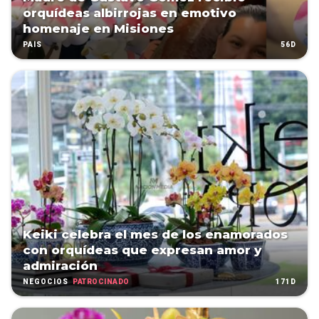
orquídeas albirrojas en emotivo
homenaje en Misiones
56D
PAÍS
Keiki celebra el mes de los enamorados
con orquídeas que expresan amor y
admiración
PATROCINADO
171D
NEGOCIOS