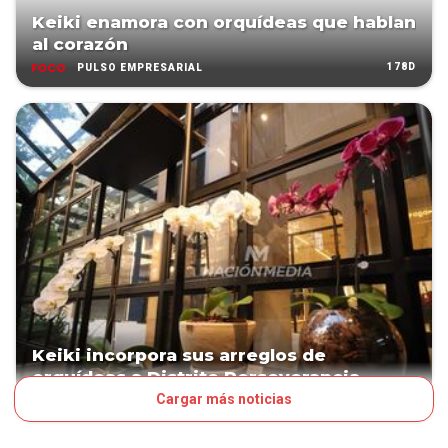
Keiki enamora con orquídeas que hablan
al corazón
178D
PULSO EMPRESARIAL
Keiki incorpora sus arreglos de
orquídeas a Distrito Perseverancia
Cargar más noticias
PATROCINADO
179D
NEGOCIOS