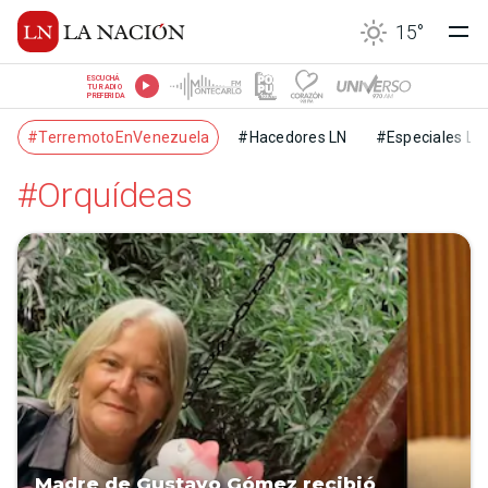
15
°
ESCUCHÁ
TU RADIO
PREFERIDA
#TerremotoEnVenezuela
#Hacedores LN
#Especiales LN
#Orquídeas
Madre de Gustavo Gómez recibió