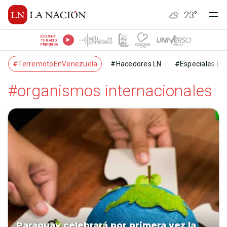
23
°
ESCUCHÁ
TU RADIO
PREFERIDA
#TerremotoEnVenezuela
#Hacedores LN
#Especiales LN
#organismos internacionales
Paraguay celebrará por primera vez la