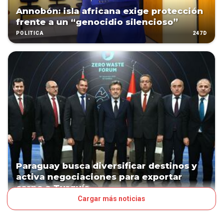
Annobón: isla africana exige protección
frente a un “genocidio silencioso”
247D
POLÍTICA
Paraguay busca diversificar destinos y
activa negociaciones para exportar
carne a Turquía
Cargar más noticias
252D
NEGOCIOS