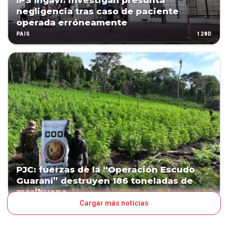
IPS Ingavi: investigan presunta
negligencia tras caso de paciente
operada erróneamente
128D
PAÍS
PJC: fuerzas de la “Operación Escudo
Guaraní” destruyen 186 toneladas de
marihuana
Cargar más noticias
190D
PAÍS