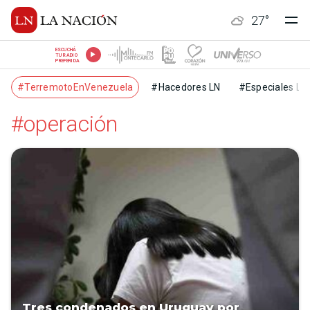
27
°
ESCUCHÁ
TU RADIO
PREFERIDA
#TerremotoEnVenezuela
#Hacedores LN
#Especiales LN
#operación
Tres condenados en Uruguay por