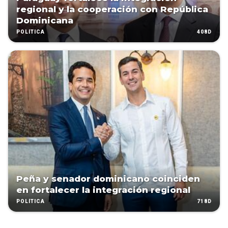
regional y la cooperación con República
Dominicana
408D
POLÍTICA
Peña y senador dominicano coinciden
en fortalecer la integración regional
718D
POLÍTICA