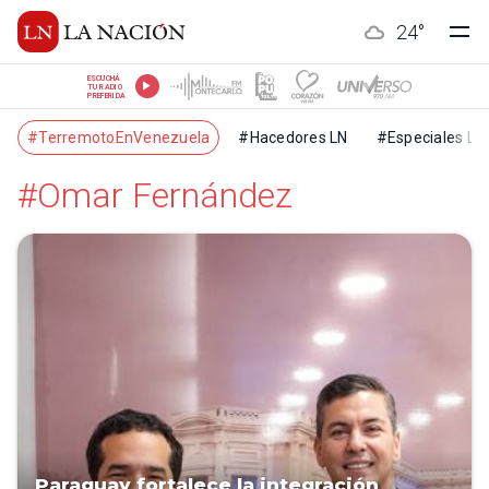
24
°
ESCUCHÁ
TU RADIO
PREFERIDA
#TerremotoEnVenezuela
#Hacedores LN
#Especiales LN
#Omar Fernández
Paraguay fortalece la integración