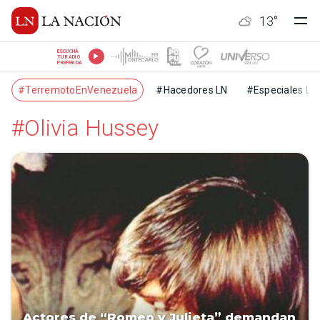
13
°
ESCUCHÁ
TU RADIO
PREFERIDA
#TerremotoEnVenezuela
#Hacedores LN
#Especiales LN
#Olivia Hussey
Actores de “Romeo y Julieta” demandan