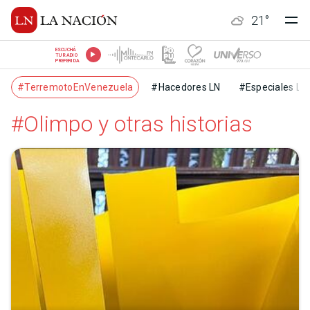
21
°
ESCUCHÁ
TU RADIO
PREFERIDA
#TerremotoEnVenezuela
#Hacedores LN
#Especiales LN
#Olimpo y otras historias