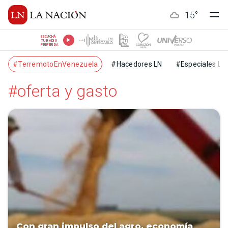
15
°
ESCUCHÁ
TU RADIO
PREFERIDA
#TerremotoEnVenezuela
#Hacedores LN
#Especiales LN
#oferta y gasto
Con gran impulso del agro, economía