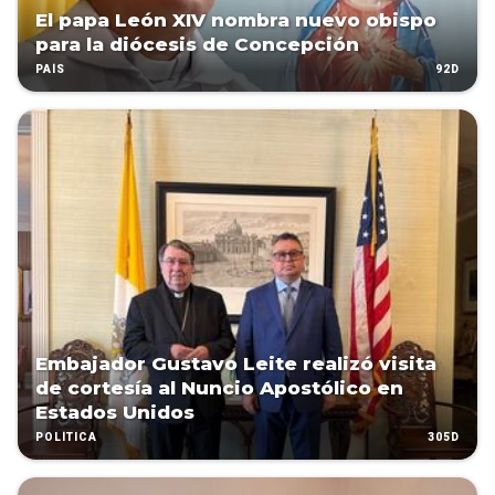
El papa León XIV nombra nuevo obispo
para la diócesis de Concepción
92D
PAÍS
Embajador Gustavo Leite realizó visita
de cortesía al Nuncio Apostólico en
Estados Unidos
305D
POLÍTICA