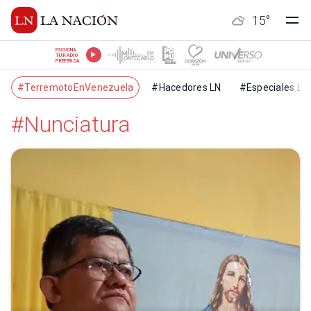
15
°
ESCUCHÁ
TU RADIO
PREFERIDA
#TerremotoEnVenezuela
#Hacedores LN
#Especiales LN
#Nunciatura