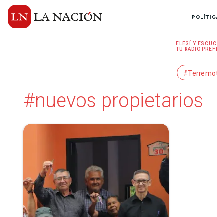
POLÍTIC
ELEGÍ Y
ESCUC
TU RADIO
PREF
#Terremo
#nuevos propietarios