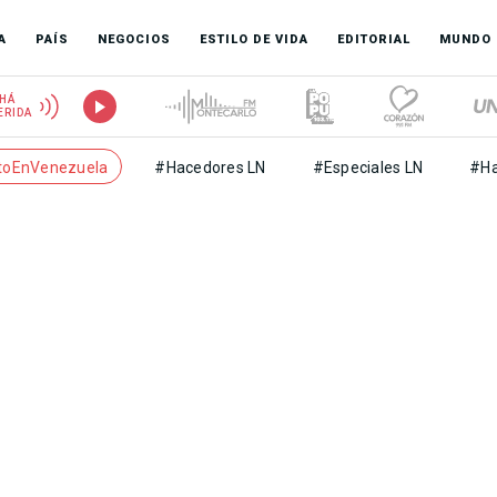
A
PAÍS
NEGOCIOS
ESTILO DE VIDA
EDITORIAL
MUNDO
HÁ
ERIDA
toEnVenezuela
#Hacedores LN
#Especiales LN
#Ha