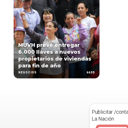
MUVH prevé entregar
6.000 llaves a nuevos
propietarios de viviendas
para fin de año
663D
NEGOCIOS
Publicitar /cont
La Nación