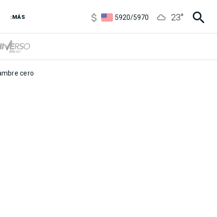
6850
/
7200
23
°
5920
/
5970
:MÁS
1120
/
1160
3,6
/
3,9
6850
/
7200
5920
/
5970
mbre cero